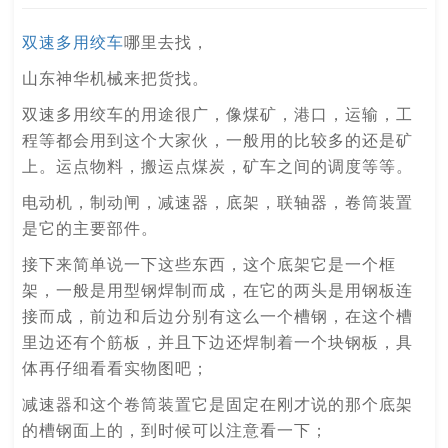
双速多用绞车
哪里去找，
山东神华机械来把货找。
双速多用绞车
的用途很广，像煤矿，港口，运输，工
程等都会用到这个大家伙，一般用的比较多的还是矿
上。运点物料，搬运点煤炭，矿车之间的调度等等。
电动机，制动闸，减速器，底架，联轴器，卷筒装置
是它的主要部件。
接下来简单说一下这些东西，这个底架它是一个框
架，一般是用型钢焊制而成，在它的两头是用钢板连
接而成，前边和后边分别有这么一个槽钢，在这个槽
里边还有个筋板，并且下边还焊制着一个块钢板，具
体再仔细看看实物图吧；
减速器和这个卷筒装置它是固定在刚才说的那个底架
的槽钢面上的，到时候可以注意看一下；