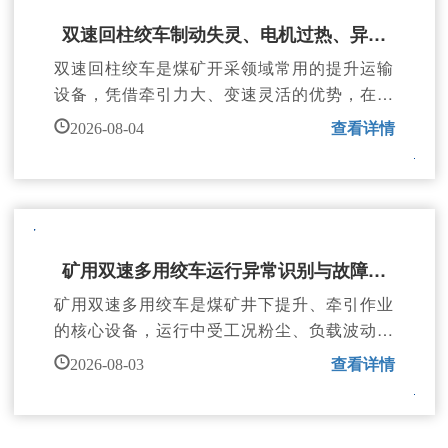
双速回柱绞车制动失灵、电机过热、异响
怎么办？——常见故障全解析
双速回柱绞车是煤矿开采领域常用的提升运输
设备，凭借牵引力大、变速灵活的优势，在工
作面回撤、设备牵引等作业中发挥着不可替代
查看详情
2026-08-04
的作用。但受井下工况复杂、设备长期高负
荷...
矿用双速多用绞车运行异常识别与故障处
置指南
矿用双速多用绞车是煤矿井下提升、牵引作业
的核心设备，运行中受工况粉尘、负载波动、
部件老化等因素影响，可能出现各类故障影响
查看详情
2026-08-03
生产作业。本指南汇总常见故障类型、排查
方...