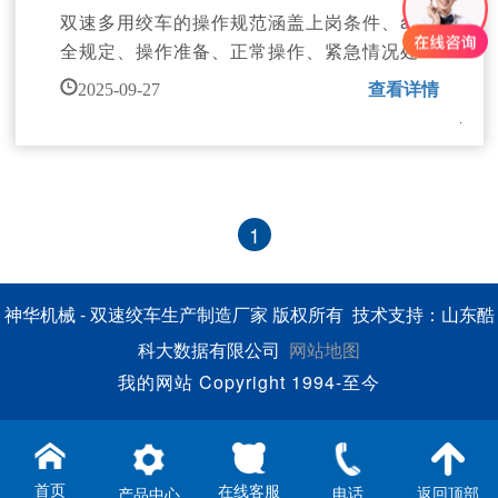
双速多用绞车的操作规范涵盖上岗条件、an
全规定、操作准备、正常操作、紧急情况处理
及收尾工作等多个方面，具体如下：
查看详情
2025-09-27
1
神华机械 - 双速绞车生产制造厂家 版权所有 技术支持：山东酷
科大数据有限公司
网站地图
我的网站 Copyright 1994-至今
首页
在线客服
电话
返回顶部
产品中心