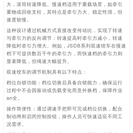
大，滚筒转速降低。慢速档适用于重载场景，如牵引
重物或回收支柱，其特点是牵引力大、稳定性强，但
速度较慢。
这种设计通过机械方式直接改变传动比，实现了转速
与牵引力的反向调节：转速提高时牵引力减小，转速
降低时牵引力增大。例如，
JSDB
系列双速绞车在慢速
档下可提供数百千牛的牵引力，而快速档的牵引力则
显著降低，但绳速大幅提升。
双速绞车的调节机制具有以下特点：
档位自锁功能：档位切换后具备自锁能力，确保运行
过程中不会因振动或负载变化而意外换档，保障作业
an
全。
操作简便性：通过调速手把即可完成档位切换，配合
制动闸和启闭控制按钮，操作人员可快速适应不同工
况需求。