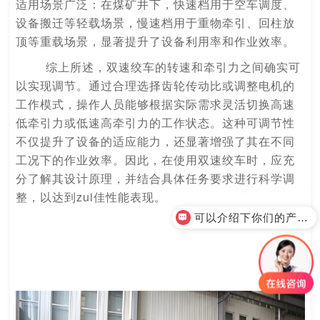
适用场景广泛：在煤矿井下，快速档用于空车调度、
设备搬迁等轻载场景，慢速档用于重物牵引、回柱放
顶等重载场景，显著提升了设备利用率和作业效率。
综上所述，双速绞车的转速和牵引力之间确实可
以实现调节。通过合理选择齿轮传动比或调整电机的
工作模式，操作人员能够根据实际需求灵活切换高速
低牵引力或低速高牵引力的工作状态。这种可调节性
不仅提升了设备的适应能力，还显著增强了其在不同
工况下的作业效率。因此，在使用双速绞车时，应充
分了解其设计原理，并结合具体任务要求进行科学调
整，以达到
zui
佳性能表现。
可以介绍下你们的产品么？