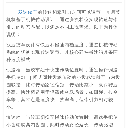
双速绞车
的转速和牵引力之间可以调节，其调节
机制基于机械传动设计，通过变换档位实现转速与牵
引力的动态匹配，以满足不同工况需求。以下为具体
说明：
双速绞车设计有快速和慢速两档速度，通过机械传动
系统的切换实现转速调节。其核心部件减速箱具备两
种速度模式：
快速档：当绞车处于快速传动位置时，通过操作调速
手把使
di
一
ji
闭式圆柱齿轮传动的小齿轮滑移至与内齿
圈联接，此时传动路径缩短，传动比减小，滚筒转速
提高。快速档适用于轻载或空载场景，如回绳、拉空
车等，其特点是速度快、效率高，但牵引力相对较
小。
慢速档：当绞车切换至慢速传动位置时，调速手把使
小齿轮脱离内齿圈，此时传动路径延长，传动比增